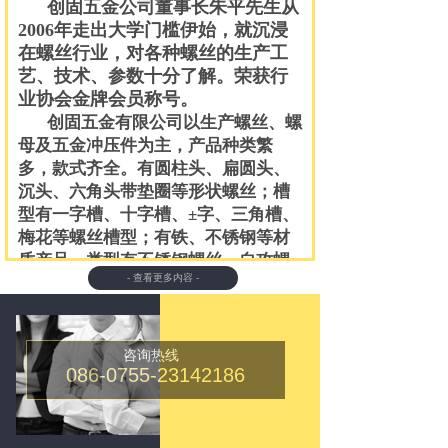
创固五金公司董事长朱平先生从
2006
年走出大学门槛伊始，就沉浸
在螺丝行业，对各种螺丝的生产工
艺、技术、参数十分了解。荣获行
业协会金牌会员称号。
创固五金有限公司
以生产螺丝、螺
母及五金冲压件为主，产品种类繁
多，款式齐全。有圆柱头、扁圆头、
沉头、六角头带垫圈等形状螺丝；槽
型有一字槽、十字槽、
±
字、三角槽、
梅花等螺丝槽型；有铁、不锈钢等材
质产品，类型有不锈钢螺丝、自攻螺
- 查看更多内容 -
丝、内外六角螺丝、螺母等系列产
品
，
直径从
M2mm
～
M36mm
，长度
从
2mm
～
500mm
。产品表面处理现有
发黑、镀锌、镀铜、镀镍、渗碳等。
咨询热线
086-0755-23142186
制造工艺先进，设备配套、技术力量
雄厚、检测设施齐全。产品按照
GB
（国标）、
ISO
（国际标准）、
DIN
（德国标准）、
ANSI
（美国标