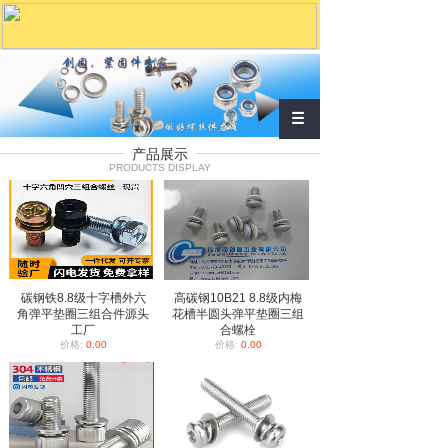
产品展示
PRODUCTS DISPLAY
碳钢铁8.8级十字槽外六
高碳钢10B21 8.8级内梅
角弹平垫圈三组合件源头
花槽半圆头弹平垫圈三组
工厂
合螺栓
价格:
0.00
价格:
0.00