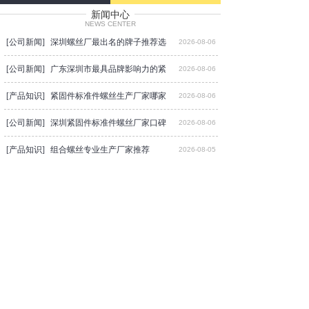
准）、
BS
（英国标准）、
JIS
（日本标
新闻中心
NEWS CENTER
准）等标准生产
，
也可按客户要求订
[公司新闻]
深圳螺丝厂最出名的牌子推荐选
2026-08-06
制。
产品广泛应用于模具、液压、航
天、航空、电子、电器、仪表、仪
[公司新闻]
广东深圳市最具品牌影响力的紧
2026-08-06
器、化工、高档眼镜架装配等领域。
深圳市创固五金有限公司产品一直畅
[产品知识]
紧固件标准件螺丝生产厂家哪家
2026-08-06
销欧美、香港及国内珠三角地区
。
经
[公司新闻]
过多年积累经验，深圳市创固五金有
深圳紧固件标准件螺丝厂家口碑
2026-08-06
限公司已逐渐建立并完善了一整套生
[产品知识]
组合螺丝专业生产厂家推荐
2026-08-05
产销售体系及质量管理体系。秉持精
益求精的企业精神，严格质量管理，
[公司新闻]
蓝白锌十字槽盘头三组合螺丝
2026-08-05
不断提高生产技术，扩充生产设备
，
以满足客户要求为目标
。
[产品知识]
内六角三组合螺钉标准规范
2026-08-05
创固五金有限公司
拥有先进、齐全
[产品知识]
蓝白锌外六角三组合螺丝专业基
2026-07-30
的生产设备，如打头机、冲压机、搓
牙机、螺母机
、
精密车床等；
配有专
[公司新闻]
深圳市创固五金螺丝质量口碑如
2026-07-22
业的技术检测设备，如投影机扭力、
试验机、硬度试验机、盐雾测试机、
[行业动态]
螺丝紧固件哪些大牌子比较稳
2026-07-22
ROHS
标准测试仪
等
高精密设备。
我