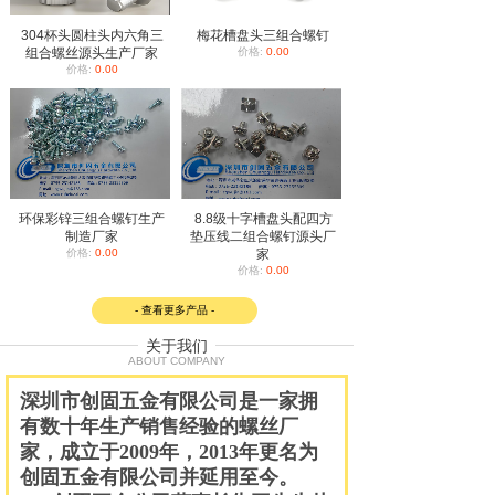
304杯头圆柱头内六角三
梅花槽盘头三组合螺钉
组合螺丝源头生产厂家
价格:
0.00
价格:
0.00
环保彩锌三组合螺钉生产
8.8级十字槽盘头配四方
制造厂家
垫压线二组合螺钉源头厂
价格:
0.00
家
价格:
0.00
- 查看更多产品 -
关于我们
ABOUT COMPANY
深圳市创固五金有限公司
是一家拥
有数十年生产销售经验的螺丝厂
家，成立于
2009
年，
2013
年更名为
创固五金有限公司并延用至今。